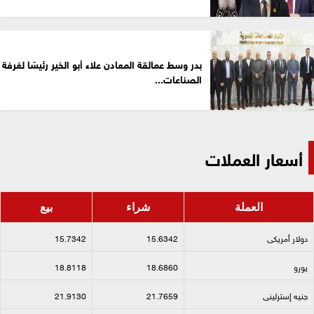
بدر وسط عمالقة المعادن علاء أبو الخير رئيسًا لغرفة
الصناعات...
أسعار العملات
العملة
شراء
بيع
دولار أمريكى​
15.6342
15.7342
يورو​
18.6860
18.8118
جنيه إسترلينى​
21.7659
21.9130