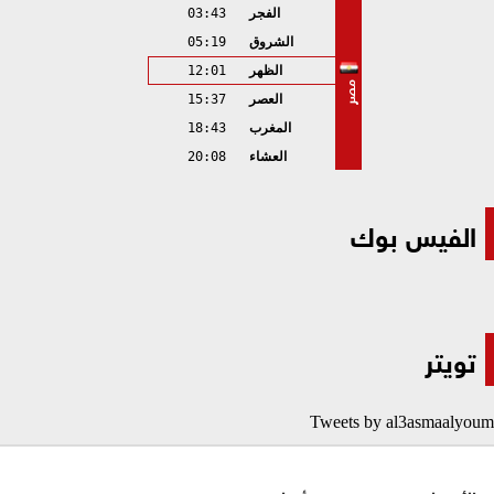
الفجر
03:43
الشروق
05:19
الظهر
12:01
مصر
العصر
15:37
المغرب
18:43
العشاء
20:08
الفيس بوك
تويتر
Tweets by al3asmaalyoum