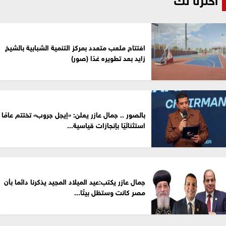
افتتاح ملعب متعدد بمركز التنمية الشبابية بالشيخ
زايد بعد تطويره غدًا (صور)
بالصور .. جمال عازر يعلن: «إيجل جروب» تختتم عامًا
استثنائيًا بإنجازات قياسية...
جمال عازر يكتب:عيد الميلاد المجيد يذكرنا دائما بأن
مصر كانت وستظل بيتًا...