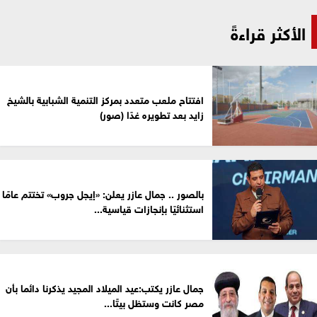
الأكثر قراءةً
افتتاح ملعب متعدد بمركز التنمية الشبابية بالشيخ
زايد بعد تطويره غدًا (صور)
بالصور .. جمال عازر يعلن: «إيجل جروب» تختتم عامًا
استثنائيًا بإنجازات قياسية...
جمال عازر يكتب:عيد الميلاد المجيد يذكرنا دائما بأن
مصر كانت وستظل بيتًا...