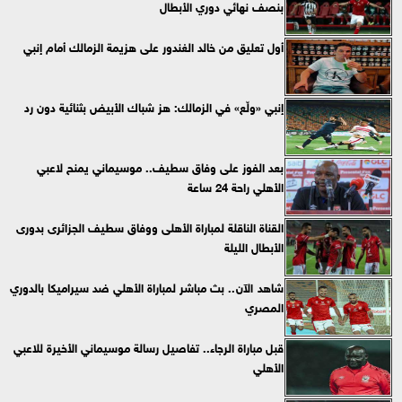
بنصف نهائي دوري الأبطال
أول تعليق من خالد الغندور على هزيمة الزمالك أمام إنبي
إنبي «ولّع» في الزمالك: هز شباك الأبيض بثنائية دون رد
بعد الفوز على وفاق سطيف.. موسيماني يمنح لاعبي
الأهلي راحة 24 ساعة
القناة الناقلة لمباراة الأهلى ووفاق سطيف الجزائرى بدورى
الأبطال الليلة
شاهد الآن.. بث مباشر لمباراة الأهلي ضد سيراميكا بالدوري
المصري
قبل مباراة الرجاء.. تفاصيل رسالة موسيماني الأخيرة للاعبي
الأهلي