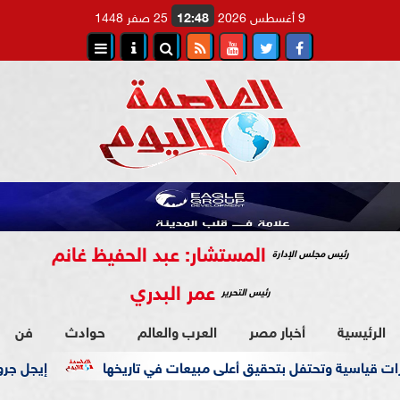
9 أغسطس 2026
12:48
25 صفر 1448
المستشار: عبد الحفيظ غانم
رئيس مجلس الإدارة
عمر البدري
رئيس التحرير
الرئيسية
أخبار مصر
العرب والعالم
حوادث
فن
سية وتحتفل بتحقيق أعلى مبيعات في تاريخها
إيجل جروب تطلق و