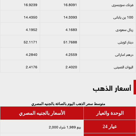
فرنك سويسرى​
16.8091
16.9239
100 ين يابانى​
14.3393
14.4350
ريال سعودى​
4.1683
4.1952
دينار كويتى​
51.7688
52.1171
درهم اماراتى​
4.2559
4.2840
اليوان الصينى​
2.4020
2.4176
أسعار الذهب
متوسط سعر الذهب اليوم بالصاغة بالجنيه المصري
الوحدة والعيار
الأسعار بالجنيه المصري
بيع 1,989 شراء 2,000
عيار 24