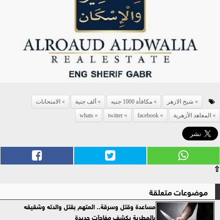
شيخ الازهر
مكافأة 1000 جنيه
ألف جنية
الامتحانات
المعاهد الأزهرية
facebook
twitter
whats
⇧
موضوعات متعلقة
مساعدة وقتل وسرقة.. المتهم بقتل والدته وشقيقه
بالمطرية يكشف مفاجآت جديدة