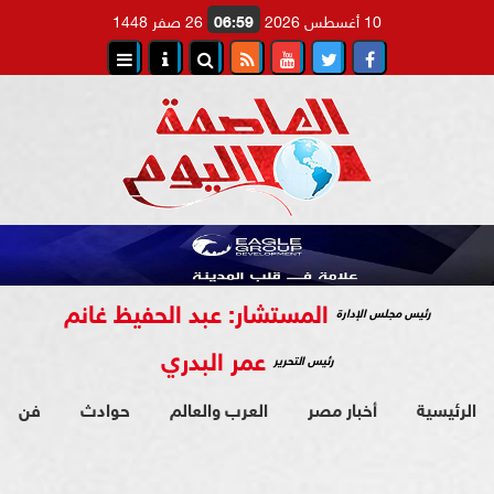
10 أغسطس 2026
06:59
26 صفر 1448
المستشار: عبد الحفيظ غانم
رئيس مجلس الإدارة
عمر البدري
رئيس التحرير
الرئيسية
أخبار مصر
العرب والعالم
حوادث
فن