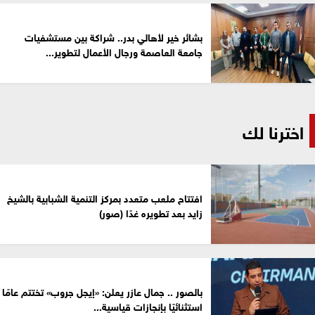
بشائر خير لأهالي بدر.. شراكة بين مستشفيات
جامعة العاصمة ورجال الأعمال لتطوير...
اخترنا لك
افتتاح ملعب متعدد بمركز التنمية الشبابية بالشيخ
زايد بعد تطويره غدًا (صور)
بالصور .. جمال عازر يعلن: «إيجل جروب» تختتم عامًا
استثنائيًا بإنجازات قياسية...