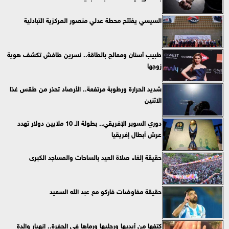
السيسي يفتتح محطة عدلي منصور المركزية التبادلية
طبيب أسنان ومعالج بالطاقة.. نسرين طافش تكشف هوية
زوجها
شديد الحرارة ورطوبة مرتفعة.. الأرصاد تحذر من طقس غدًا
الاثنين
دوري السوبر الإفريقي.. بطولة الـ 10 ملايين دولار تهدد
عرش أبطال إفريقيا
حقيقة إلغاء صلاة العيد بالساحات والمساجد الكبرى
حقيقة مفاوضات فاركو مع عبد الله السعيد
كتفها من أيديها ورجليها ورماها في الحفرة.. انهيار والدة