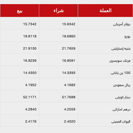
العملة
شراء
بيع
دولار أمريكى​
15.6342
15.7342
يورو​
18.6860
18.8118
جنيه إسترلينى​
21.7659
21.9130
فرنك سويسرى​
16.8091
16.9239
100 ين يابانى​
14.3393
14.4350
ريال سعودى​
4.1683
4.1952
دينار كويتى​
51.7688
52.1171
درهم اماراتى​
4.2559
4.2840
اليوان الصينى​
2.4020
2.4176