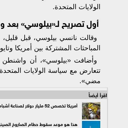
الولايات المتحدة.
أول تصريح لـ«بيلوسي» بعد وص
وقالت نانسي بيلوسي، قبل قليل، 
المباحثات المشتركة بين أمريكا وتاي
وأضافت «بيلوسي»، أن واشنطن تتعه
تتعارض مع سياسة الولايات المتحدة ا
مضي».
اقرأ أيضاً
أمريكا تخصص 52 مليار دولار لصناعة أشباه الموصلات للحد من سيطرة الصين
هذا هو موعد سقوط حطام الصاروخ الصيني