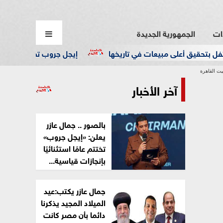
ات
الجمهورية الجديدة
ق أعلى مبيعات في تاريخها
إيجل جروب تطلق وحدات إدارية بمع
يت القاهرة
آخر الأخبار
بالصور .. جمال عازر
يعلن: «إيجل جروب»
تختتم عامًا استثنائيًا
بإنجازات قياسية...
جمال عازر يكتب:عيد
الميلاد المجيد يذكرنا
دائما بأن مصر كانت