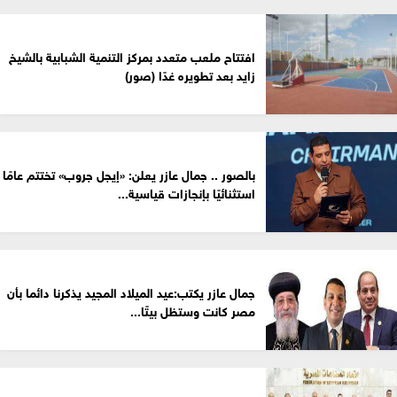
افتتاح ملعب متعدد بمركز التنمية الشبابية بالشيخ
زايد بعد تطويره غدًا (صور)
بالصور .. جمال عازر يعلن: «إيجل جروب» تختتم عامًا
استثنائيًا بإنجازات قياسية...
جمال عازر يكتب:عيد الميلاد المجيد يذكرنا دائما بأن
مصر كانت وستظل بيتًا...