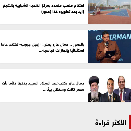
افتتاح ملعب متعدد بمركز التنمية الشبابية بالشيخ
زايد بعد تطويره غدًا (صور)
بالصور .. جمال عازر يعلن: «إيجل جروب» تختتم عامًا
استثنائيًا بإنجازات قياسية...
جمال عازر يكتب:عيد الميلاد المجيد يذكرنا دائما بأن
مصر كانت وستظل بيتًا...
الأكثر قراءةً