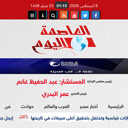
8 أغسطس 2026
01:13
23 صفر 1448
المستشار: عبد الحفيظ غانم
رئيس مجلس الإدارة
عمر البدري
رئيس التحرير
الرئيسية
أخبار مصر
العرب والعالم
حوادث
فن
ت قياسية وتحتفل بتحقيق أعلى مبيعات في تاريخها
إيجل جروب تط