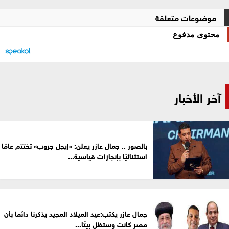
موضوعات متعلقة
محتوى مدفوع
آخر الأخبار
بالصور .. جمال عازر يعلن: «إيجل جروب» تختتم عامًا
استثنائيًا بإنجازات قياسية...
جمال عازر يكتب:عيد الميلاد المجيد يذكرنا دائما بأن
مصر كانت وستظل بيتًا...