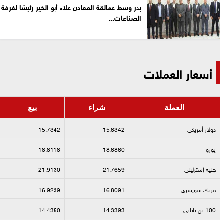
بدر وسط عمالقة المعادن علاء أبو الخير رئيسًا لغرفة
الصناعات...
أسعار العملات
العملة
شراء
بيع
دولار أمريكى​
15.6342
15.7342
يورو​
18.6860
18.8118
جنيه إسترلينى​
21.7659
21.9130
فرنك سويسرى​
16.8091
16.9239
100 ين يابانى​
14.3393
14.4350